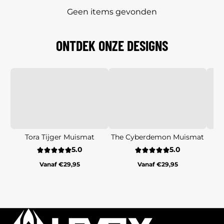
Geen items gevonden
ONTDEK ONZE DESIGNS
Tora Tijger Muismat
The Cyberdemon Muismat
Sn
5.0
5.0
Vanaf €29,95
Vanaf €29,95
Reguliere
Reguliere
prijs
prijs