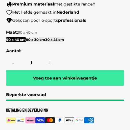
prijs
Premium materiaal
met gestikte randen
Met liefde gemaakt in
Nederland
Gekozen door e-sports
professionals
Maat:
90 x 40 cm
90 x 40 cm
80 x 30 cm
30 x 25 cm
Aantal:
-
+
Voeg toe aan winkelwagentje
Beperkte voorraad
BETALING EN BEVEILIGING